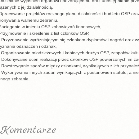
 Udzielanie wyjaśnień organowi nadzorującemu oraz udostępnianie prz
ązanych z jej działalnością,
Opracowanie projektów rocznego planu działalności i budżetu OSP ora
konywania walnemu zebraniu,
 Zaciąganie w imieniu OSP zobowiązań finansowych,
Przyjmowanie i skreślenie z list członków OSP,
. Przyznawanie wyróżniającym się członkom dyplomów i nagród oraz w
zyznanie odznaczeń i odznak,
 Organizowanie młodzieżowych i kobiecych drużyn OSP, zespołów kultu
. Dokonywanie ocen realizacji przez członków OSP powierzonych im za
 Rozstrzyganie sporów między członkami, wynikających z ich przynale
. Wykonywanie innych zadań wynikających z postanowień statutu, a ni
lnego zebrania.
Komentarze