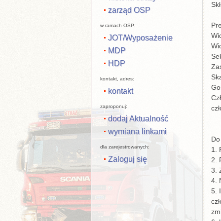
Sk
zarząd OSP
Pre
w ramach OSP:
Wi
JOT/Wyposażenie
Wi
MDP
Se
HDP
Zas
Ska
kontakt, adres:
Go
kontakt
Cz
zaproponuj:
cz
dodaj Aktualność
wymiana linkami
Do
dla zarejestrowanych:
1.
Zaloguj się
2. 
3.
4. 
5. 
cz
zm