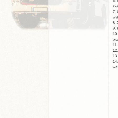
6.
zwi
7. 
wy
8.
9. 
10
pr
11.
12
13.
14
wa