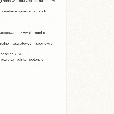
ejrzenia w lokalu OSP dokumentów
z składanie sprawozdań z ich
ystępowanie z =wnioskami o
ralno – oświatowych i sportowych,
dań,
żności do OSP,
e przypisanych kompetencjom