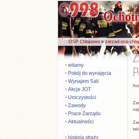
»
OSP Chłapowo
zarzad-osp-chl
Z
witamy
P
Pokój do wynajęcia
Wynajem Sali
Red
Akcje JOT
Uroczystości
Za
Zawody
naj
Prace Zarządu
Aktualności
Zar
tak
historia straży