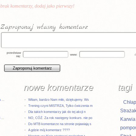
brak komentarzy, dodaj jako pierwszy!
Zaproponuj własny komentarz
przedstaw
www:
się:
nowe komentarze
tagi
...
Witam, bardzo Nam miło, dziękujemy. Ws
Chła
Trening czyni MISTRZA, Tylko ćwiczenia m
Straża
Dla takich komentarzy jak do tej akcji n
...
NO, CÓŻ. Za rok następny konkurs. nie po
Karwia
Do MTB komentarze na stronie pojawiają s
pompo
A gdzie mój komentarz ????