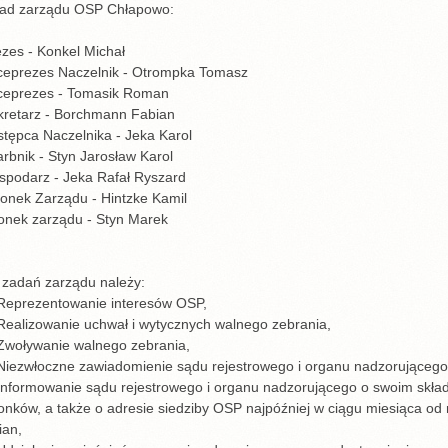
ład zarządu OSP Chłapowo:
zes - Konkel Michał
ceprezes Naczelnik - Otrompka Tomasz
ceprezes - Tomasik Roman
kretarz - Borchmann Fabian
tępca Naczelnika - Jeka Karol
rbnik - Styn Jarosław Karol
spodarz - Jeka Rafał Ryszard
łonek Zarządu - Hintzke Kamil
łonek zarządu - Styn Marek
 zadań zarządu należy:
 Reprezentowanie interesów OSP,
Realizowanie uchwał i wytycznych walnego zebrania,
 Zwoływanie walnego zebrania,
Niezwłoczne zawiadomienie sądu rejestrowego i organu nadzorującego 
Informowanie sądu rejestrowego i organu nadzorującego o swoim skład
łonków, a także o adresie siedziby OSP najpóźniej w ciągu miesiąca 
ian,