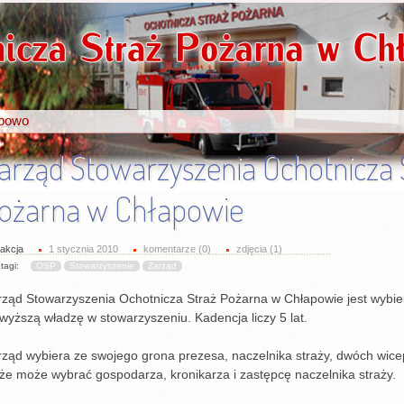
apowo
arząd Stowarzyszenia Ochotnicza 
ożarna w Chłapowie
akcja
1 stycznia 2010
komentarze (0)
zdjęcia (1)
tagi:
OSP
Stowarzyszenie
Zarząd
rząd Stowarzyszenia Ochotnicza Straż Pożarna w Chłapowie jest wybie
wyższą władzę w stowarzyszeniu. Kadencja liczy 5 lat.
ząd wybiera ze swojego grona prezesa, naczelnika straży, dwóch wicep
że może wybrać gospodarza, kronikarza i zastępcę naczelnika straży.