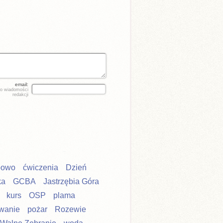
email:
do wiadomości
redakcji
powo
ćwiczenia
Dzień
ka
GCBA
Jastrzębia Góra
kurs
OSP
plama
wanie
pożar
Rozewie