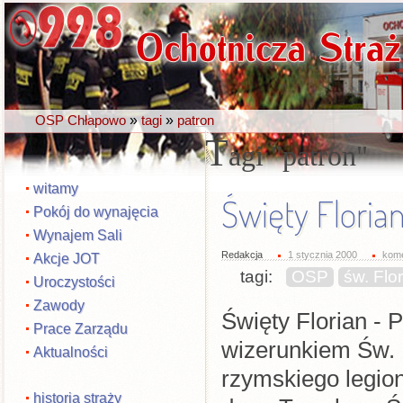
»
»
OSP Chłapowo
tagi
patron
T
agi
patron
witamy
Święty Floria
Pokój do wynajęcia
Wynajem Sali
Redakcja
1 stycznia 2000
kome
Akcje JOT
tagi:
OSP
św. Flo
Uroczystości
Zawody
Święty Florian - 
Prace Zarządu
wizerunkiem Św. F
Aktualności
rzymskiego legio
historia straży