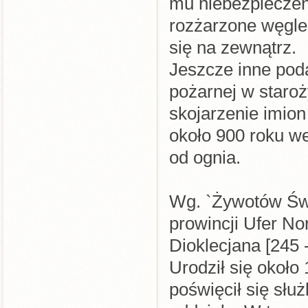
mu niebezpieczeń
rozżarzone węgle 
się na zewnątrz.
Jeszcze inne pod
pożarnej w staro
skojarzenie imion
około 900 roku we
od ognia.
Wg. `Żywotów Świę
prowincji Ufer No
Dioklecjana [245 -
Urodził się około
poświęcił się słu