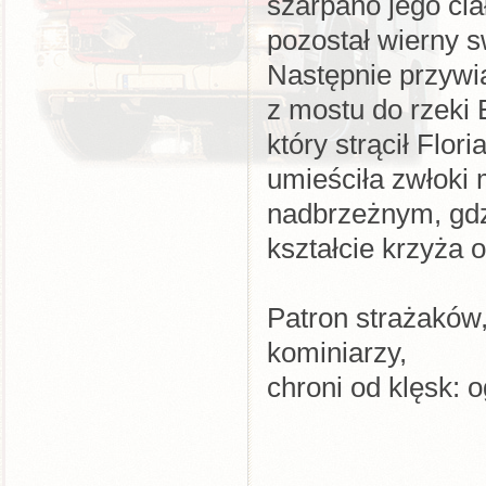
szarpano jego ciał
pozostał wierny s
Następnie przywi
z mostu do rzeki E
który strącił Flor
umieściła zwłoki
nadbrzeżnym, gdzi
kształcie krzyża o
Patron strażaków
kominiarzy,
chroni od klęsk: o