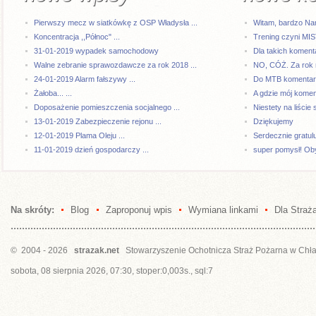
Pierwszy mecz w siatkówkę z OSP Władysła ...
Witam, bardzo Na
Koncentracja ,,Północ" ...
Trening czyni MI
31-01-2019 wypadek samochodowy
Dla takich komenta
Walne zebranie sprawozdawcze za rok 2018 ...
NO, CÓŻ. Za rok 
24-01-2019 Alarm fałszywy ...
Do MTB komentarze
Żałoba... ...
A gdzie mój kome
Doposażenie pomieszczenia socjalnego ...
Niestety na liście 
13-01-2019 Zabezpieczenie rejonu ...
Dziękujemy
12-01-2019 Plama Oleju ...
Serdecznie gratul
11-01-2019 dzień gospodarczy ...
super pomysł! Oby
Na skróty:
Blog
Zaproponuj wpis
Wymiana linkami
Dla Straż
© 2004 - 2026
strazak.net
Stowarzyszenie Ochotnicza Straż Pożarna w Chł
sobota, 08 sierpnia 2026, 07:30, stoper:0,003s., sql:7