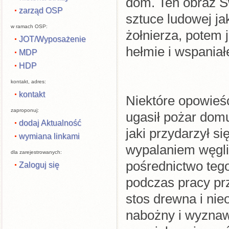
dom. Ten obraz Ś
zarząd OSP
sztuce ludowej ja
w ramach OSP:
żołnierza, potem 
JOT/Wyposażenie
hełmie i wspaniał
MDP
HDP
kontakt, adres:
kontakt
Niektóre opowieśc
zaproponuj:
ugasił pożar do
dodaj Aktualność
jaki przydarzył s
wymiana linkami
wypalaniem węgli
dla zarejestrowanych:
pośrednictwo teg
Zaloguj się
podczas pracy prz
stos drewna i nie
nabożny i wyznaw