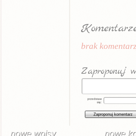
Komentarz
brak komentarz
Zaproponuj w
przedstaw
się:
nowe wpisy
nowe k