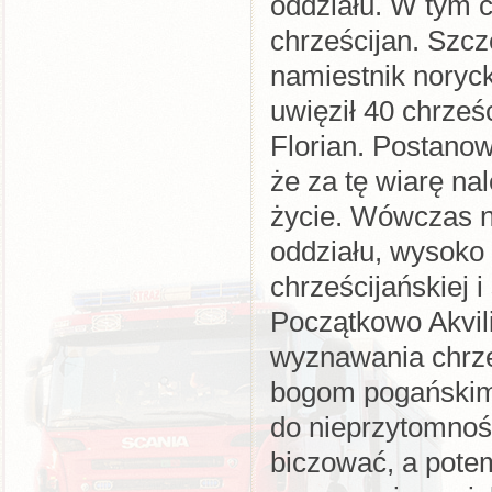
oddziału. W tym 
chrześcijan. Szc
namiestnik noryck
uwięził 40 chrześ
Florian. Postanow
że za tę wiarę na
życie. Wówczas n
oddziału, wysoko 
chrześcijańskiej 
Początkowo Akvili
wyznawania chrześ
bogom pogańskim.
do nieprzytomnośc
biczować, a pote