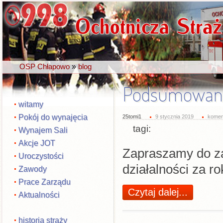
»
OSP Chłapowo
blog
Podsumowani
witamy
Pokój do wynajęcia
25tomi1
9 stycznia 2019
komen
tagi:
Wynajem Sali
Akcje JOT
Zapraszamy do z
Uroczystości
działalności za ro
Zawody
Prace Zarządu
Czytaj dalej...
Aktualności
historia straży