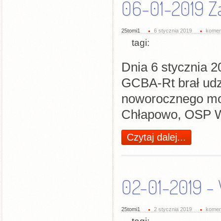
06-01-2019 Z
25tomi1
6 stycznia 2019
komen
tagi:
Dnia 6 stycznia 2
GCBA-Rt brał ud
noworocznego mo
Chłapowo, OSP 
Czytaj dalej...
02-01-2019 - 
25tomi1
2 stycznia 2019
komen