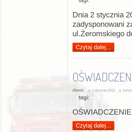
tagi:
Dnia 2 stycznia 2
zadysponowani z
ul.Żeromskiego d
Czytaj dalej...
OŚWIADCZENIE
25tomi1
1 stycznia 2019
komen
tagi:
OŚWIADCZENIE
Czytaj dalej...