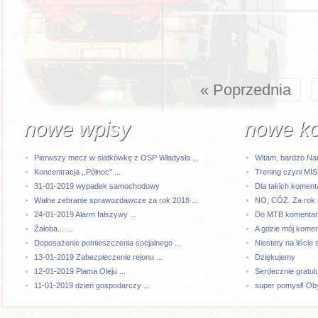
« Poprzednia
nowe wpisy
nowe k
Pierwszy mecz w siatkówkę z OSP Władysła ...
Witam, bardzo Na
Koncentracja ,,Północ" ...
Trening czyni MI
31-01-2019 wypadek samochodowy
Dla takich komenta
Walne zebranie sprawozdawcze za rok 2018 ...
NO, CÓŻ. Za rok 
24-01-2019 Alarm fałszywy ...
Do MTB komentarze
Żałoba... ...
A gdzie mój kome
Doposażenie pomieszczenia socjalnego ...
Niestety na liście 
13-01-2019 Zabezpieczenie rejonu ...
Dziękujemy
12-01-2019 Plama Oleju ...
Serdecznie gratul
11-01-2019 dzień gospodarczy ...
super pomysł! Oby