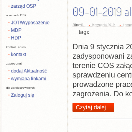
zarząd OSP
09-01-2019 a
w ramach OSP:
JOT/Wyposażenie
25tomi1
9 stycznia 2019
komen
MDP
tagi:
HDP
Dnia 9 stycznia 2
kontakt, adres:
kontakt
zadysponowani z
terenie COS załąc
zaproponuj:
dodaj Aktualność
sprawdzeniu centr
wymiana linkami
prowadzone prace
dla zarejestrowanych:
zagrożenia. Do ko
Zaloguj się
Czytaj dalej...