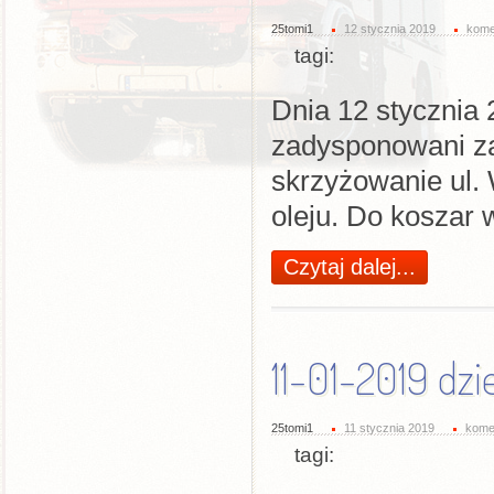
25tomi1
12 stycznia 2019
kome
tagi:
Dnia 12 stycznia 
zadysponowani z
skrzyżowanie ul.
oleju. Do koszar 
Czytaj dalej...
11-01-2019 dz
25tomi1
11 stycznia 2019
kome
tagi: