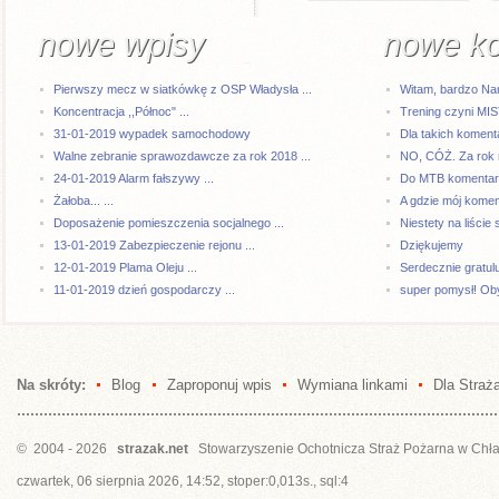
nowe wpisy
nowe k
Pierwszy mecz w siatkówkę z OSP Władysła ...
Witam, bardzo Na
Koncentracja ,,Północ" ...
Trening czyni MI
31-01-2019 wypadek samochodowy
Dla takich komenta
Walne zebranie sprawozdawcze za rok 2018 ...
NO, CÓŻ. Za rok 
24-01-2019 Alarm fałszywy ...
Do MTB komentarze
Żałoba... ...
A gdzie mój kome
Doposażenie pomieszczenia socjalnego ...
Niestety na liście 
13-01-2019 Zabezpieczenie rejonu ...
Dziękujemy
12-01-2019 Plama Oleju ...
Serdecznie gratul
11-01-2019 dzień gospodarczy ...
super pomysł! Oby
Na skróty:
Blog
Zaproponuj wpis
Wymiana linkami
Dla Straż
© 2004 - 2026
strazak.net
Stowarzyszenie Ochotnicza Straż Pożarna w Chł
czwartek, 06 sierpnia 2026, 14:52, stoper:0,013s., sql:4