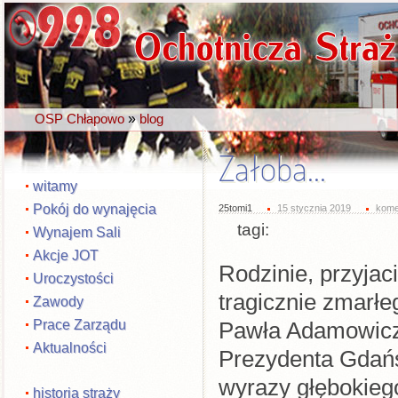
»
OSP Chłapowo
blog
Żałoba...
witamy
Pokój do wynajęcia
25tomi1
15 stycznia 2019
kome
tagi:
Wynajem Sali
Akcje JOT
Rodzinie, przyjaci
Uroczystości
tragicznie zmarłe
Zawody
Prace Zarządu
Pawła Adamowic
Aktualności
Prezydenta Gdań
wyrazy głębokieg
historia straży