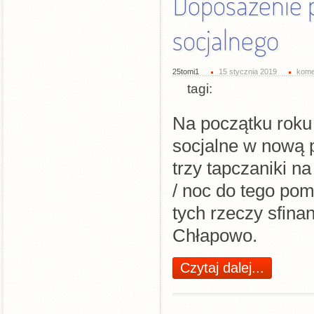
Doposażenie 
socjalnego
25tomi1
15 stycznia 2019
kome
tagi:
Na początku roku
socjalne w nową p
trzy tapczaniki n
/ noc do tego pom
tych rzeczy sfin
Chłapowo.
Czytaj dalej...