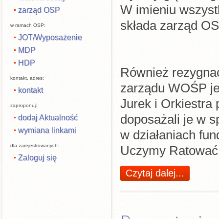
W imieniu wszys
zarząd OSP
składa zarząd O
w ramach OSP:
JOT/Wyposażenie
MDP
HDP
Również rezygnac
kontakt, adres:
zarządu WOŚP jes
kontakt
Jurek i Orkiestra
zaproponuj:
doposażali je w s
dodaj Aktualność
wymiana linkami
w działaniach fun
dla zarejestrowanych:
Uczymy Ratować.
Zaloguj się
Czytaj dalej...